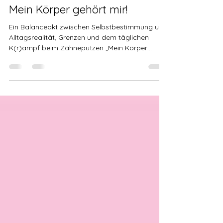
Sandy
23. Mai 2025
5 Min. Lesezeit
Mein Körper gehört mir!
Ein Balanceakt zwischen Selbstbestimmung und
Alltagsrealität, Grenzen und dem täglichen
K(r)ampf beim Zähneputzen „Mein Körper
gehört...